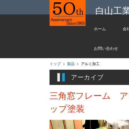
白山工
ホーム
会
＊アルミ形材
加工は東京町
お問い合わせ
田市の【 白
山工業㈱ 】
トップ
›
製品
›
アルミ加工
へ
アーカイブ
三角窓フレーム ア
ップ塗装