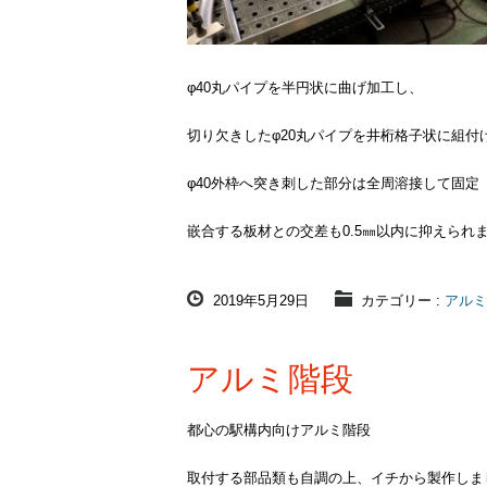
φ40丸パイプを半円状に曲げ加工し、
切り欠きしたφ20丸パイプを井桁格子状に組付
φ40外枠へ突き刺した部分は全周溶接して固定
嵌合する板材との交差も0.5㎜以内に抑えられ
2019年5月29日
カテゴリー :
アルミ
アルミ階段
都心の駅構内向けアルミ階段
取付する部品類も自調の上、イチから製作しま