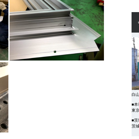
白
■本
東京
■
茨城