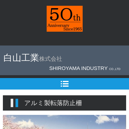
＊アルミ形材
加工は東京町
白山工業
株式会社
田市の【 白
SHIROYAMA INDUSTRY
山工業㈱ 】
CO.,LTD
へ
アルミ製転落防止柵