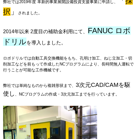
「
採
弊社では2019年度 革新的事業展開設備投資支援事業に申請し、
択
」
されました。
FANUC ロボ
2014年以来 2度目の補助金利用にて、
ドリル
を導入しました。
ロボドリルでは自動工具交換機能をもち、孔明け加工、ねじ立加工・切
削加工などを前もって作成したNCプログラムにより、長時間無人運転で
行うことが可能な工作機械です。
3次元CAD/CAMを駆
弊社では単純なものから複雑形状まで、
使し
、NCプログラムの作成・3次元加工までを行っています。