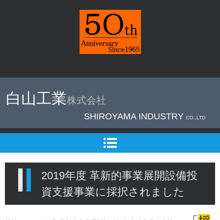
＊アルミ形材
加工は東京町
白山工業
株式会社
田市の【 白
SHIROYAMA INDUSTRY
山工業㈱ 】
CO.,LTD
へ
2019年度 革新的事業展開設備投
資支援事業に採択されました